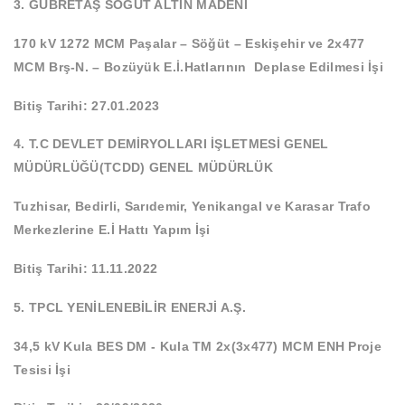
3. GÜBRETAŞ SÖĞÜT ALTIN MADENİ
170 kV 1272 MCM Paşalar – Söğüt – Eskişehir ve 2x477
MCM Brş-N. – Bozüyük E.İ.Hatlarının Deplase Edilmesi İşi
Bitiş Tarihi: 27.01.2023
4. T.C DEVLET DEMİRYOLLARI İŞLETMESİ GENEL
MÜDÜRLÜĞÜ(TCDD) GENEL MÜDÜRLÜK
Tuzhisar, Bedirli, Sarıdemir, Yenikangal ve Karasar Trafo
Merkezlerine E.İ Hattı Yapım İşi
Bitiş Tarihi: 11.11.2022
5.
TPCL YENİLENEBİLİR ENERJİ A.Ş.
34,5 kV Kula BES DM - Kula TM
2x(3x477) MCM ENH Proje
Tesisi İşi