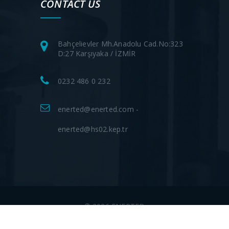
CONTACT US
Bahçelievler Mh.Anadolu Cad.No:323
D:27 Karşıyaka / İZMİR
0232 486 0 232
enerted@enerted.com -
enerted@hs02.kep.tr
© 2026 ENERTED