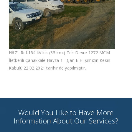
H671 Ref.154 kV'luk (35 km.) Tek Devre 1272 MCM
İletkenli Çanakkale Havza 1 - Çan EİH işimizin Kesin
Kabulü 22.02.2021 tarihinde yapılmıştır.
Would You Like to Have More
Information About Our Services?